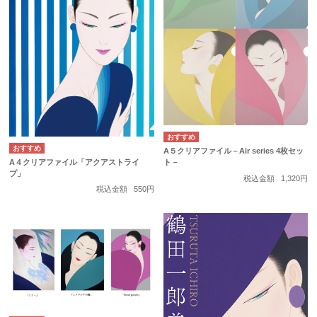
A５クリアファイル－Air series 4枚セッ
A４クリアファイル「アクアストライ
ト－
プ」
税込金額
1,320円
税込金額
550円