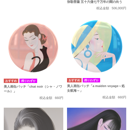
弥勒菩薩 五十六億七千万年の闇の向う
税込金額
506,000円
残りわずか
残りわずか
美人画缶バッチ「a maiden voyage～処
美人画缶バッチ「chat noir（シャ・ノワ
女航海～」
ール）」
税込金額
660円
税込金額
660円