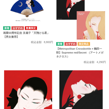
数量限定
画業50周年記念 京扇子「天翔ける星」
【男女兼用】
税込金額
8,800円
【Metropolitan Crossbottle × 鶴田一
郎】Supreme red/Secret （アートメガ
ネクロス）
税込金額
4,290円