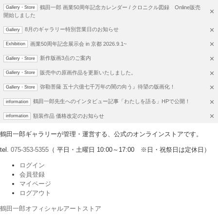
鶴田一郎 画業50周年記念カレンダー / クロニクル図録 Online販売
Gallery・Store
開始しました
8月のギャラリー特別営業日のお知らせ
Gallery
画業50周年記念展示会 in 京都 2026.9.1~
Exhibition
新作版画3点のご案内
Gallery・Store
販売中の原画作品を更新いたしました。
Gallery・Store
弥勒菩薩 五十六億七千万年の闇の向う』待望の版画化！
Gallery・Store
鶴田一郎先生へのインタビュー記事「わたしを語る」HPで公開！
information
額装作品 価格改定のお知らせ
information
鶴田一郎ギャラリーが管理・運営する、公式のオンラインストアです。
tel.
075-353-5355
（ 平日・土曜日 10:00～17:00 ※日・祝祭日は定休日）
ログイン
会員登録
マイページ
ログアウト
鶴田一郎オフィシャルアートストア