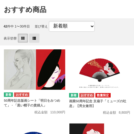
おすすめ商品
42
件中 1〜30件目
並び替え
表示切替
数量限定
50周年記念版画シート「明日をみつめ
画業50周年記念 京扇子「ミューズの吐
て」・「黒い帽子の貴婦人」
息」【男女兼用】
税込金額
110,000円
税込金額
8,800円