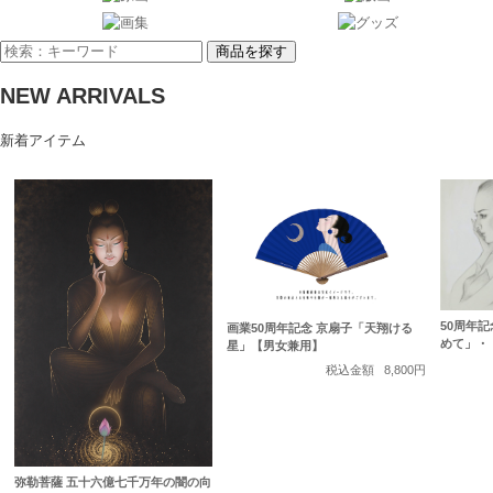
商品を探す
NEW ARRIVALS
新着アイテム
50周年
画業50周年記念 京扇子「天翔ける
めて」・
星」【男女兼用】
税込金額
8,800円
弥勒菩薩 五十六億七千万年の闇の向