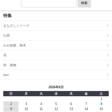
検索
特集
まなざしシリーズ
仏画
わが故郷、熊本
花
和・着物
test
2026年8月
日
月
火
水
木
金
土
1
2
3
4
5
6
7
8
9
10
11
12
13
14
15