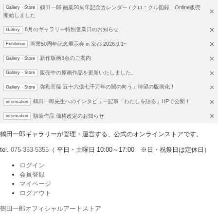
鶴田一郎 画業50周年記念カレンダー / クロニクル図録 Online販売
Gallery・Store
開始しました
8月のギャラリー特別営業日のお知らせ
Gallery
画業50周年記念展示会 in 京都 2026.9.1~
Exhibition
新作版画3点のご案内
Gallery・Store
販売中の原画作品を更新いたしました。
Gallery・Store
弥勒菩薩 五十六億七千万年の闇の向う』待望の版画化！
Gallery・Store
鶴田一郎先生へのインタビュー記事「わたしを語る」HPで公開！
information
額装作品 価格改定のお知らせ
information
鶴田一郎ギャラリーが管理・運営する、公式のオンラインストアです。
tel.
075-353-5355
（ 平日・土曜日 10:00～17:00 ※日・祝祭日は定休日）
ログイン
会員登録
マイページ
ログアウト
鶴田一郎オフィシャルアートストア