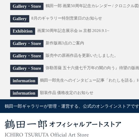
鶴田一郎 画業50周年記念カレンダー / クロニクル図
Gallery・Store
8月のギャラリー特別営業日のお知らせ
Gallery
画業50周年記念展示会 in 京都 2026.9.1~
Exhibition
新作版画3点のご案内
Gallery・Store
販売中の原画作品を更新いたしました。
Gallery・Store
弥勒菩薩 五十六億七千万年の闇の向う』待望の版
Gallery・Store
鶴田一郎先生へのインタビュー記事「わたしを語る」H
information
額装作品 価格改定のお知らせ
information
鶴田一郎ギャラリーが管理・運営する、公式のオンラインストアで
鶴田一