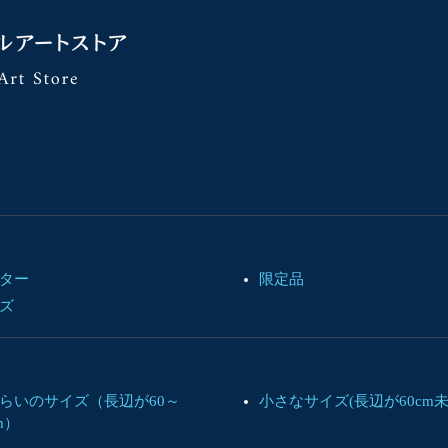
鶴田一郎 オフィシャルアート
ター
限定品
ズ
らいのサイズ（長辺が60～
小さなサイズ(長辺が60cm
m）