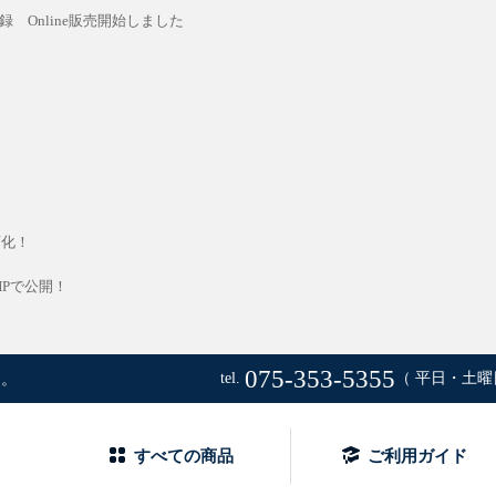
録 Online販売開始しました
画化！
Pで公開！
075-353-5355
tel.
（ 平日・土曜日
す。
郎オフィシャルアートストア
すべての商品
ご利用ガイド