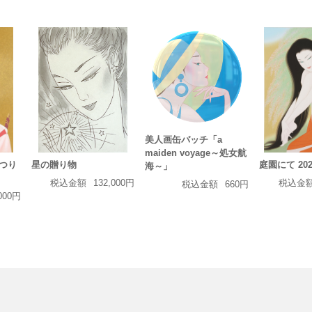
美人画缶バッチ「a
maiden voyage～処女航
つり
星の贈り物
庭園にて 202
海～」
税込金額
132,000円
税込金
税込金額
660円
,000円