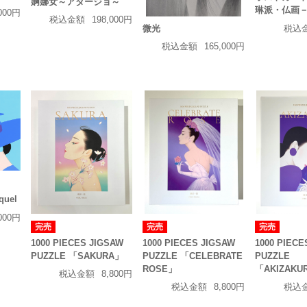
婀娜女～アダージョ～
琳派・仏画
,000円
税込金額
198,000円
税込
微光
税込金額
165,000円
quel
,000円
完売
完売
完売
1000 PIECES JIGSAW
1000 PIECES JIGSAW
1000 PIECE
PUZZLE 「SAKURA」
PUZZLE 「CELEBRATE
PUZZLE
ROSE」
「AKIZAKU
税込金額
8,800円
税込金額
8,800円
税込