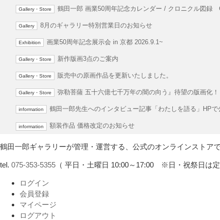
鶴田一郎 画業50周年記念カレンダー / クロニクル図録 O
Gallery・Store
8月のギャラリー特別営業日のお知らせ
Gallery
画業50周年記念展示会 in 京都 2026.9.1~
Exhibition
新作版画3点のご案内
Gallery・Store
販売中の原画作品を更新いたしました。
Gallery・Store
弥勒菩薩 五十六億七千万年の闇の向う』待望の版画化！
Gallery・Store
鶴田一郎先生へのインタビュー記事「わたしを語る」HPで
information
額装作品 価格改定のお知らせ
information
鶴田一郎ギャラリーが管理・運営する、公式のオンラインストア
tel.
075-353-5355
（ 平日・土曜日 10:00～17:00 ※日・祝祭日は
ログイン
会員登録
マイページ
ログアウト