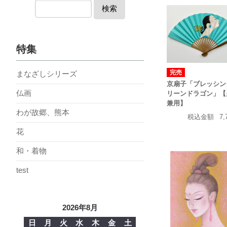
検索
特集
完売
まなざしシリーズ
京扇子「ブレッシン
仏画
リーンドラゴン」【
兼用】
わが故郷、熊本
税込金額
7,
花
和・着物
test
2026年8月
日
月
火
水
木
金
土