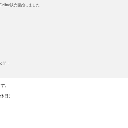
nline販売開始しました
公開！
です。
定休日）