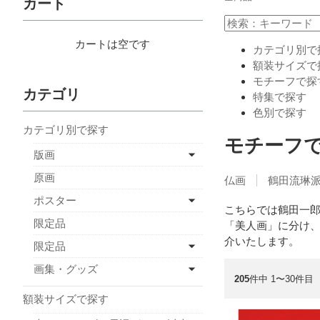
カート
カートは空です
カテゴリ別で
額装サイズで
モチーフで探
カテゴリ
特集で探す
色別で探す
カテゴリ別で探す
モチーフ
版画
原画
仏画
鶴田流琳
ポスター
こちらでは鶴田一
限定品
「美人画」に分け、
介いたします。
限定品
画集・グッズ
205
件中 1〜30件目
額装サイズで探す