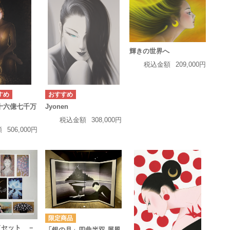
輝きの世界へ
税込金額
209,000円
十六億七千万
Jyonen
う
税込金額
308,000円
額
506,000円
ドセット －
「銀の月」四曲半双 屏風