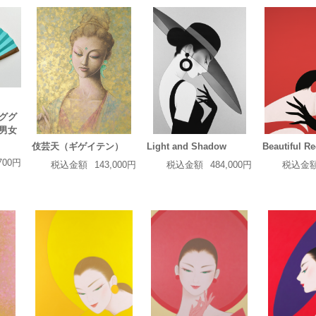
ググ
男女
伎芸天（ギゲイテン）
Light and Shadow
Beautiful R
700円
税込金額
143,000円
税込金額
484,000円
税込金