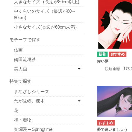
大きなサイズ（長辺が80cm以上)
中くらいのサイズ（長辺が60～
80cm)
小さなサイズ(長辺が60cm未満）
モチーフで探す
仏画
鶴田流琳派
赤い夢
美人画
税込金額
176
特集で探す
まなざしシリーズ
わが故郷、熊本
花
和・着物
春爛漫 – Springtime
夢で逢いましょう