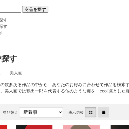
商品を探す
探す
探す
す
で探す
派
美人画
郎の数多ある作品の中から、あなたのお好みに合わせて作品を検索
、美人画では鶴田一郎を代表する仏のような瞳を「cool 凛とした瞳
並び替え
表示切替