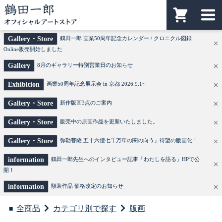
鶴田一郎オフィシャルアートストア
カート
Gallery・Store
鶴田一郎 画業50周年記念カレンダー / クロニクル図録
Online販売開始しました
Gallery
8月のギャラリー特別営業日のお知らせ
Exhibition
画業50周年記念展示会 in 京都 2026.9.1~
Gallery・Store
新作版画3点のご案内
Gallery・Store
販売中の原画作品を更新いたしました。
Gallery・Store
弥勒菩薩 五十六億七千万年の闇の向う』待望の版画化！
information
鶴田一郎先生へのインタビュー記事「わたしを語る」HPで公
開！
information
額装作品 価格改定のお知らせ
全商品
カテゴリ別で探す
版画