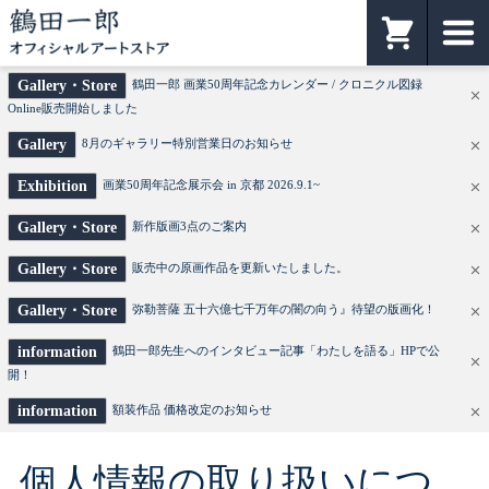
鶴田一郎オフィシャルアートストア
カート
Gallery・Store
鶴田一郎 画業50周年記念カレンダー / クロニクル図録
Online販売開始しました
Gallery
8月のギャラリー特別営業日のお知らせ
Exhibition
画業50周年記念展示会 in 京都 2026.9.1~
Gallery・Store
新作版画3点のご案内
Gallery・Store
販売中の原画作品を更新いたしました。
Gallery・Store
弥勒菩薩 五十六億七千万年の闇の向う』待望の版画化！
information
鶴田一郎先生へのインタビュー記事「わたしを語る」HPで公
開！
information
額装作品 価格改定のお知らせ
個人情報の取り扱いにつ