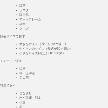
版画
ポスター
限定品
アートフレーム
画集
グッズ
額装サイズで探す
大きなサイズ（長辺が80cm以上）
中くらいのサイズ（長辺が60～80cm）
小さなサイズ(長辺が60cm未満）
モチーフで探す
仏画
鶴田流琳派
美人画
特集で探す
まなざし
わが故郷、熊本
仏画
花