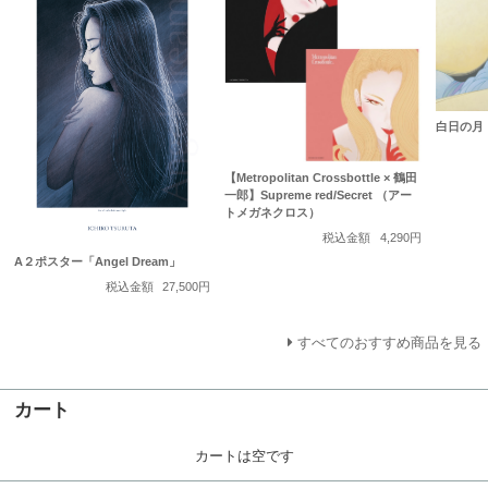
白日の月
【Metropolitan Crossbottle × 鶴田
一郎】Supreme red/Secret （アー
トメガネクロス）
税込金額
4,290円
A２ポスター「Angel Dream」
税込金額
27,500円
すべてのおすすめ商品を見る
カート
カートは空です