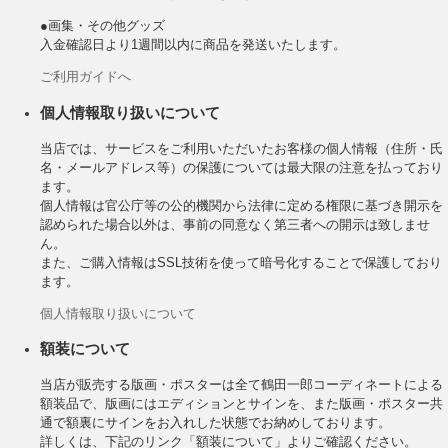
●画集・その他グッズ
入金確認日より1週間以内に商品を発送いたします。
ご利用ガイドへ
個人情報取り扱いについて
当店では、サービスをご利用いただいたお客様の個人情報（住所・氏
名・メールアドレス等）の保護については最大限の注意を払っており
ます。
個人情報は官公庁等の公的機関から法律に定める権限に基づき開示を
認められた場合以外は、事前の同意なく第三者への開示は致しませ
ん。
また、ご購入情報はSSL技術を使って暗号化することで保護しており
ます。
個人情報取り扱いについて
額装について
当店が販売する版画・ポスターは全て鶴田一郎コーディネートによる
額装品で、版画にはエディションとサインを、また版画・ポスター共
通で額裏にサインをお入れした状態でお納めしております。
詳しくは、下記のリンク「額装について」よりご確認ください。