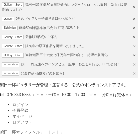
鶴田一郎 画業50周年記念カレンダー / クロニクル図録 Online販売
Gallery・Store
開始しました
8月のギャラリー特別営業日のお知らせ
Gallery
画業50周年記念展示会 in 京都 2026.9.1~
Exhibition
新作版画3点のご案内
Gallery・Store
販売中の原画作品を更新いたしました。
Gallery・Store
弥勒菩薩 五十六億七千万年の闇の向う』待望の版画化！
Gallery・Store
鶴田一郎先生へのインタビュー記事「わたしを語る」HPで公開！
information
額装作品 価格改定のお知らせ
information
鶴田一郎ギャラリーが管理・運営する、公式のオンラインストアです。
tel.
075-353-5355
（ 平日・土曜日 10:00～17:00 ※日・祝祭日は定休日）
ログイン
会員登録
マイページ
ログアウト
鶴田一郎オフィシャルアートストア