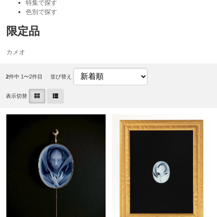
特集で探す
色別で探す
限定品
カメオ
2
件中 1〜2件目
並び替え
表示切替