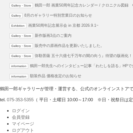
鶴田一郎 画業50周年記念カレンダー / クロニクル図録 O
Gallery・Store
8月のギャラリー特別営業日のお知らせ
Gallery
画業50周年記念展示会 in 京都 2026.9.1~
Exhibition
新作版画3点のご案内
Gallery・Store
販売中の原画作品を更新いたしました。
Gallery・Store
弥勒菩薩 五十六億七千万年の闇の向う』待望の版画化！
Gallery・Store
鶴田一郎先生へのインタビュー記事「わたしを語る」HPで
information
額装作品 価格改定のお知らせ
information
鶴田一郎ギャラリーが管理・運営する、公式のオンラインストア
tel.
075-353-5355
（ 平日・土曜日 10:00～17:00 ※日・祝祭日は
ログイン
会員登録
マイページ
ログアウト