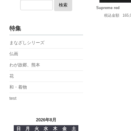
検索
Supreme red
税込金額
165
特集
まなざしシリーズ
仏画
わが故郷、熊本
花
和・着物
test
2026年8月
日
月
火
水
木
金
土