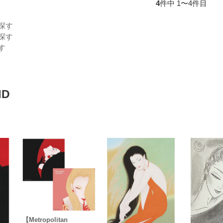
4
件中 1〜4件目
探す
探す
す
ND
【Metropolitan