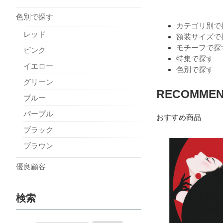
色別で探す
カテゴリ別で
レッド
額装サイズで
モチーフで探
ピンク
特集で探す
イエロー
色別で探す
グリーン
RECOMME
ブルー
パープル
おすすめ商品
ブラック
ブラウン
優良顧客
検索