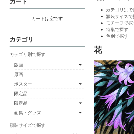
カート
カテゴリ別で
額装サイズで
カートは空です
モチーフで探
特集で探す
色別で探す
カテゴリ
花
カテゴリ別で探す
版画
原画
ポスター
限定品
限定品
画集・グッズ
額装サイズで探す