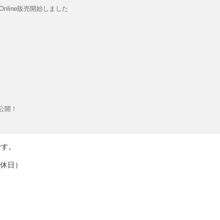
nline販売開始しました
公開！
です。
定休日）