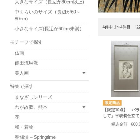
大きなサイズ（長辺が80cm以上)
中くらいのサイズ（長辺が60～
80cm)
4
件中 1〜4件目
小さなサイズ(長辺が60cm未満）
モチーフで探す
仏画
鶴田流琳派
美人画
特集で探す
まなざしシリーズ
わが故郷、熊本
【限定10点】「バ
して」平表装仕立て
花
税込金額
660
和・着物
春爛漫 – Springtime