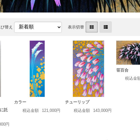
並び替え
表示切替
笹百合
税込金
カラー
チューリップ
ラに託
税込金額
121,000円
税込金額
143,000円
,000円