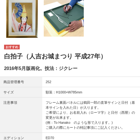
白拍子（人吉お城まつり 平成27年）
2016年5月版画化。技法：ジクレー
商品管理番号
252
サイズ
額装：H1000×W785mm
注意事項
フレーム裏面パネルには鶴田一郎の直筆サインと日付（基
本サインを入れた日）が入ります。
ご希望により、お名前入れ（ローマ字）と日付（西暦）の
変更が出来ます。
(例：To Hanako のような形で入ります。)
ご購入の際にカートの特記事項にご記入ください。
エディション
ED70