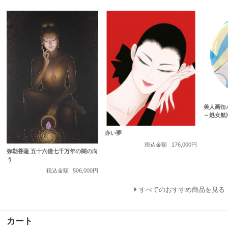
美人画缶バッ
～処女航
赤い夢
税込金額
176,000円
弥勒菩薩 五十六億七千万年の闇の向
う
税込金額
506,000円
すべてのおすすめ商品を見る
カート