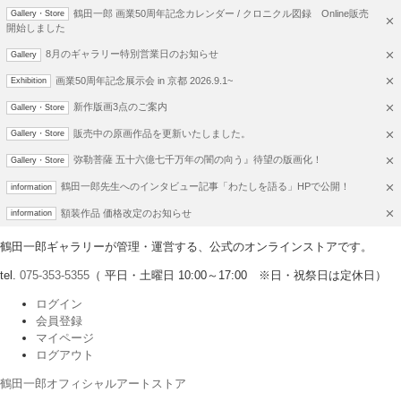
鶴田一郎 画業50周年記念カレンダー / クロニクル図録 Online販売
Gallery・Store
開始しました
8月のギャラリー特別営業日のお知らせ
Gallery
画業50周年記念展示会 in 京都 2026.9.1~
Exhibition
新作版画3点のご案内
Gallery・Store
販売中の原画作品を更新いたしました。
Gallery・Store
弥勒菩薩 五十六億七千万年の闇の向う』待望の版画化！
Gallery・Store
鶴田一郎先生へのインタビュー記事「わたしを語る」HPで公開！
information
額装作品 価格改定のお知らせ
information
鶴田一郎ギャラリーが管理・運営する、公式のオンラインストアです。
tel.
075-353-5355
（ 平日・土曜日 10:00～17:00 ※日・祝祭日は定休日）
ログイン
会員登録
マイページ
ログアウト
鶴田一郎オフィシャルアートストア