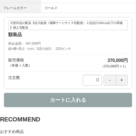
フレームカラー
ゴールド
大型作品の配送【佐川急便（飛脚ラージサイズ宅配便）３辺合計260cm以下の荷物
】個人宅配送
額装品
税込金額
407,000円
縦×横×高さ（cm）3辺の合計
220センチ
販売価格
370,000円
（単価 × 入数）
（
370,000円
×
1
）
注文数
カートに入れる
RECOMMEND
おすすめ商品