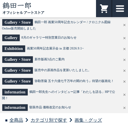
鶴田一郎オフィシャルアートストア
カート
Gallery・Store
鶴田一郎 画業50周年記念カレンダー / クロニクル図録
Online販売開始しました
Gallery
8月のギャラリー特別営業日のお知らせ
Exhibition
画業50周年記念展示会 in 京都 2026.9.1~
Gallery・Store
新作版画3点のご案内
Gallery・Store
販売中の原画作品を更新いたしました。
Gallery・Store
弥勒菩薩 五十六億七千万年の闇の向う』待望の版画化！
information
鶴田一郎先生へのインタビュー記事「わたしを語る」HPで公
開！
information
額装作品 価格改定のお知らせ
全商品
カテゴリ別で探す
画集・グッズ