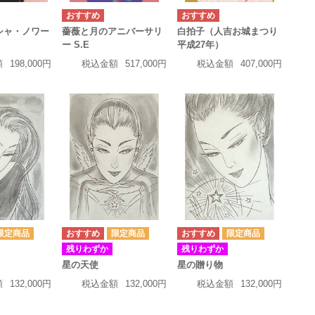
r（シャ・ノワー
薔薇と月のアニバーサリ
白拍子（人吉お城まつり
ー S.E
平成27年）
額
198,000円
税込金額
517,000円
税込金額
407,000円
残りわずか
残りわずか
星の天使
星の贈り物
額
132,000円
税込金額
132,000円
税込金額
132,000円