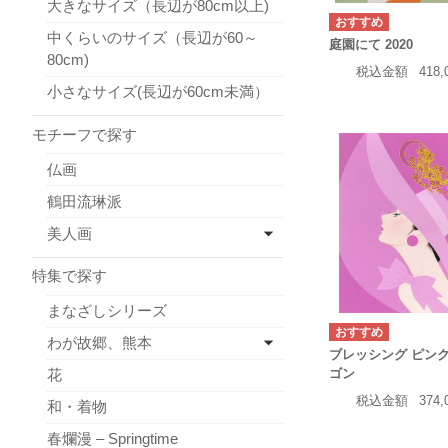
大きなサイズ（長辺が80cm以上)
中くらいのサイズ（長辺が60～
庭園にて 2020
80cm)
税込金額
418
小さなサイズ(長辺が60cm未満）
モチーフで探す
仏画
鶴田流琳派
美人画
特集で探す
まなざしシリーズ
わが故郷、熊本
ブレッシング ピン
花
ゴン
税込金額
374
和・着物
春爛漫 – Springtime