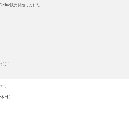
nline販売開始しました
公開！
です。
定休日）