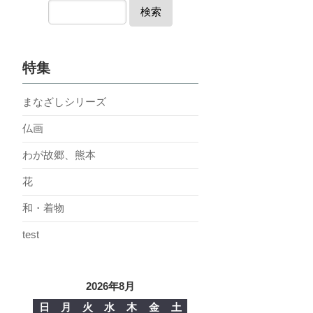
検索
特集
まなざしシリーズ
仏画
わが故郷、熊本
花
和・着物
test
2026年8月
日
月
火
水
木
金
土