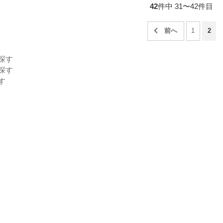
42
件中 31〜42件目
1
2
探す
探す
す