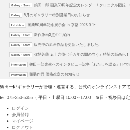
鶴田一郎 画業50周年記念カレンダー / クロニクル図録 O
Gallery・Store
8月のギャラリー特別営業日のお知らせ
Gallery
画業50周年記念展示会 in 京都 2026.9.1~
Exhibition
新作版画3点のご案内
Gallery・Store
販売中の原画作品を更新いたしました。
Gallery・Store
弥勒菩薩 五十六億七千万年の闇の向う』待望の版画化！
Gallery・Store
鶴田一郎先生へのインタビュー記事「わたしを語る」HPで
information
額装作品 価格改定のお知らせ
information
鶴田一郎ギャラリーが管理・運営する、公式のオンラインストア
tel.
075-353-5355
（ 平日・土曜日 10:00～17:00 ※日・祝祭日は
ログイン
会員登録
マイページ
ログアウト