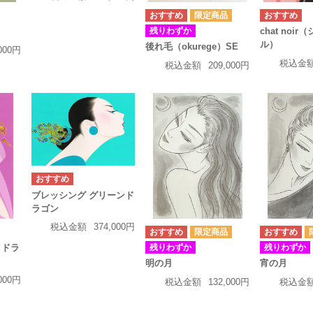
残りわずか
chat noi
ル）
後れ毛（okurege）SE
,000円
税込金
税込金額
209,000円
ブレッシング グリーンド
ラゴン
税込金額
374,000円
残りわずか
残りわずか
クドラ
明の月
宵の月
,000円
税込金額
132,000円
税込金