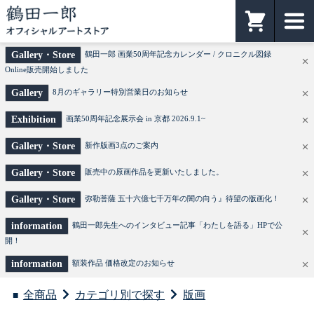
鶴田一郎オフィシャルアートストア
カート
Gallery・Store
鶴田一郎 画業50周年記念カレンダー / クロニクル図録
Online販売開始しました
Gallery
8月のギャラリー特別営業日のお知らせ
Exhibition
画業50周年記念展示会 in 京都 2026.9.1~
Gallery・Store
新作版画3点のご案内
Gallery・Store
販売中の原画作品を更新いたしました。
Gallery・Store
弥勒菩薩 五十六億七千万年の闇の向う』待望の版画化！
information
鶴田一郎先生へのインタビュー記事「わたしを語る」HPで公
開！
information
額装作品 価格改定のお知らせ
全商品
カテゴリ別で探す
版画