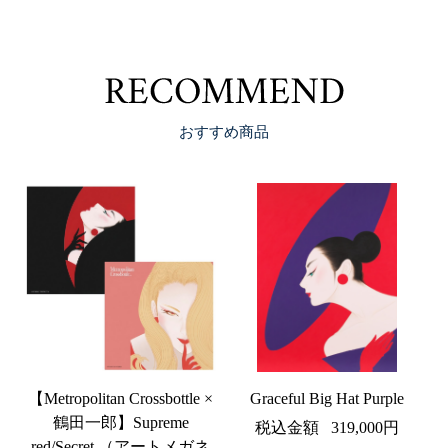
RECOM
おすすめ商品
【Metropolitan Crossbottle ×
Graceful Big Hat Purple
鶴田一郎】Supreme
税込金額
319,000円
red/Secret （アートメガネ