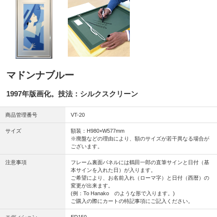
マドンナブルー
1997年版画化。技法：シルクスクリーン
商品管理番号
VT-20
サイズ
額装：H980×W577mm
※廃盤などの理由により、額のサイズが若干異なる場合が
ございます。
注意事項
フレーム裏面パネルには鶴田一郎の直筆サインと日付（基
本サインを入れた日）が入ります。
ご希望により、お名前入れ（ローマ字）と日付（西暦）の
変更が出来ます。
(例：To Hanako のような形で入ります。)
ご購入の際にカートの特記事項にご記入ください。
エディション
ED150