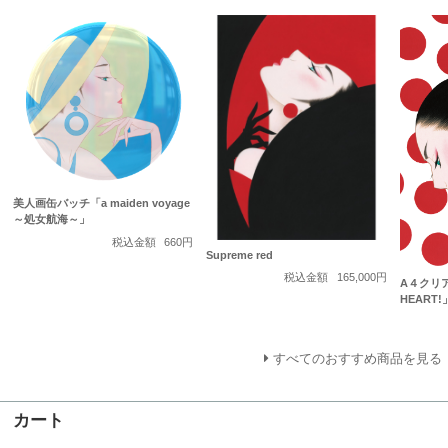
美人画缶バッチ「a maiden voyage
～処女航海～」
税込金額
660円
Supreme red
税込金額
165,000円
A４クリア
HEART!
すべてのおすすめ商品を見る
カート