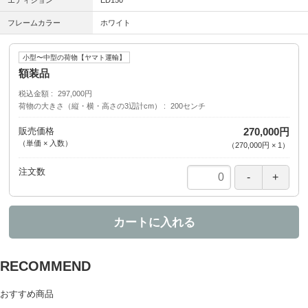
フレームカラー
ホワイト
小型〜中型の荷物【ヤマト運輸】
額装品
税込金額
297,000円
荷物の大きさ（縦・横・高さの3辺計cm）
200センチ
販売価格
270,000円
（単価 × 入数）
（
270,000円
×
1
）
注文数
カートに入れる
RECOMMEND
おすすめ商品