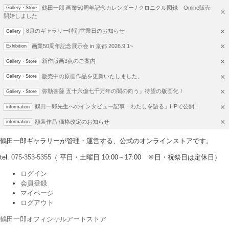
鶴田一郎 画業50周年記念カレンダー / クロニクル図録 Online販売
Gallery・Store
開始しました
8月のギャラリー特別営業日のお知らせ
Gallery
画業50周年記念展示会 in 京都 2026.9.1~
Exhibition
新作版画3点のご案内
Gallery・Store
販売中の原画作品を更新いたしました。
Gallery・Store
弥勒菩薩 五十六億七千万年の闇の向う』待望の版画化！
Gallery・Store
鶴田一郎先生へのインタビュー記事「わたしを語る」HPで公開！
information
額装作品 価格改定のお知らせ
information
鶴田一郎ギャラリーが管理・運営する、公式のオンラインストアです。
tel.
075-353-5355
（ 平日・土曜日 10:00～17:00 ※日・祝祭日は定休日）
ログイン
会員登録
マイページ
ログアウト
鶴田一郎オフィシャルアートストア