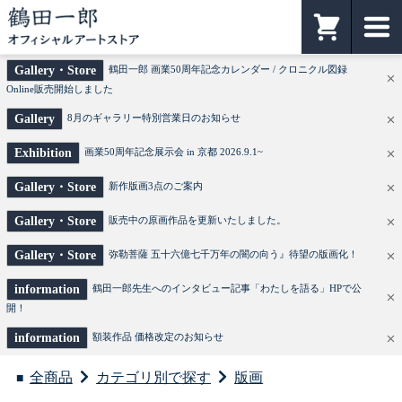
鶴田一郎オフィシャルアートストア
カート
Gallery・Store
鶴田一郎 画業50周年記念カレンダー / クロニクル図録
Online販売開始しました
Gallery
8月のギャラリー特別営業日のお知らせ
Exhibition
画業50周年記念展示会 in 京都 2026.9.1~
Gallery・Store
新作版画3点のご案内
Gallery・Store
販売中の原画作品を更新いたしました。
Gallery・Store
弥勒菩薩 五十六億七千万年の闇の向う』待望の版画化！
information
鶴田一郎先生へのインタビュー記事「わたしを語る」HPで公
開！
information
額装作品 価格改定のお知らせ
全商品
カテゴリ別で探す
版画