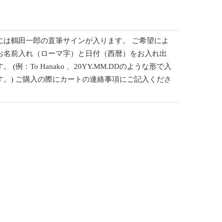
には鶴田一郎の直筆サインが入ります。 ご希望によ
お名前入れ（ローマ字）と日付（西暦）をお入れ出
。 (例：To Hanako 、20YY.MM.DDのような形で入
す。) ご購入の際にカートの連絡事項にご記入くださ