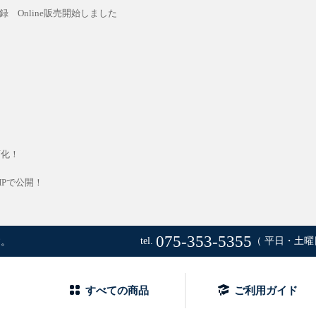
録 Online販売開始しました
画化！
Pで公開！
075-353-5355
tel.
（ 平日・土曜日
す。
郎オフィシャルアートストア
すべての商品
ご利用ガイド