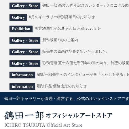
鶴田一郎 画業50周年記念カレンダー / クロニクル図
Gallery・Store
8月のギャラリー特別営業日のお知らせ
Gallery
画業50周年記念展示会 in 京都 2026.9.1~
Exhibition
新作版画3点のご案内
Gallery・Store
販売中の原画作品を更新いたしました。
Gallery・Store
弥勒菩薩 五十六億七千万年の闇の向う』待望の版
Gallery・Store
鶴田一郎先生へのインタビュー記事「わたしを語る」H
information
額装作品 価格改定のお知らせ
information
鶴田一郎ギャラリーが管理・運営する、公式のオンラインストアで
鶴田一