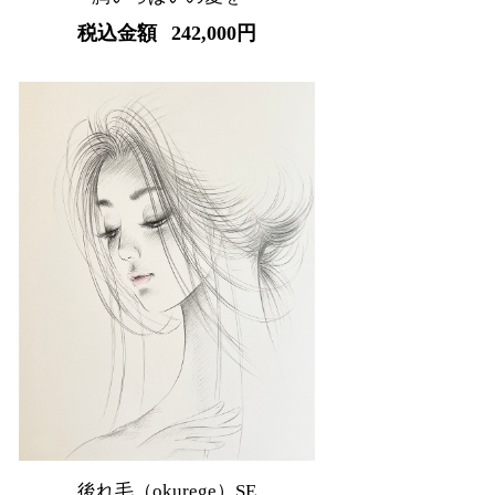
税込金額
242,000円
後れ毛（okurege）SE