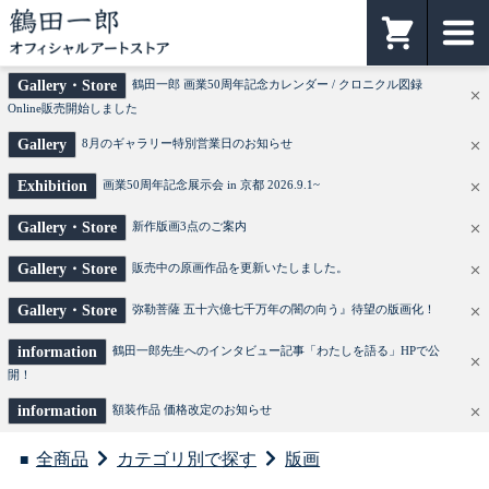
鶴田一郎オフィシャルアートストア
カート
Gallery・Store
鶴田一郎 画業50周年記念カレンダー / クロニクル図録
Online販売開始しました
Gallery
8月のギャラリー特別営業日のお知らせ
Exhibition
画業50周年記念展示会 in 京都 2026.9.1~
Gallery・Store
新作版画3点のご案内
Gallery・Store
販売中の原画作品を更新いたしました。
Gallery・Store
弥勒菩薩 五十六億七千万年の闇の向う』待望の版画化！
information
鶴田一郎先生へのインタビュー記事「わたしを語る」HPで公
開！
information
額装作品 価格改定のお知らせ
全商品
カテゴリ別で探す
版画